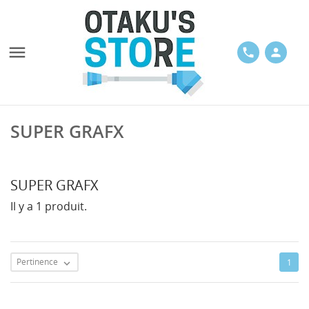

phone
person
SUPER GRAFX
SUPER GRAFX
Il y a 1 produit.
Pertinence
1
