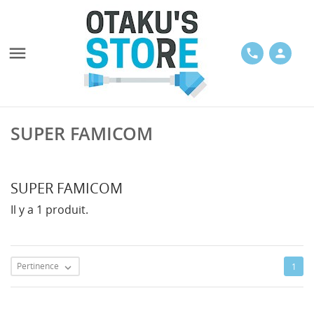

phone
person
SUPER FAMICOM
SUPER FAMICOM
Il y a 1 produit.
Pertinence
1
